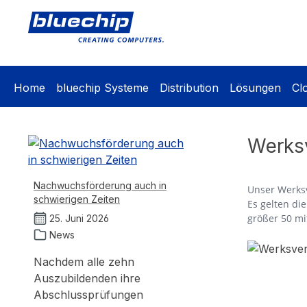
springen
Zur Hauptnavigation springen
Home
bluechip Systeme
Distribution
Lösungen
Cl
Werksv
Nachwuchsförderung auch in
Unser Werksv
schwierigen Zeiten
Es gelten di
größer 50 mi
25. Juni 2026
News
Nachdem alle zehn
Auszubildenden ihre
Abschlussprüfungen