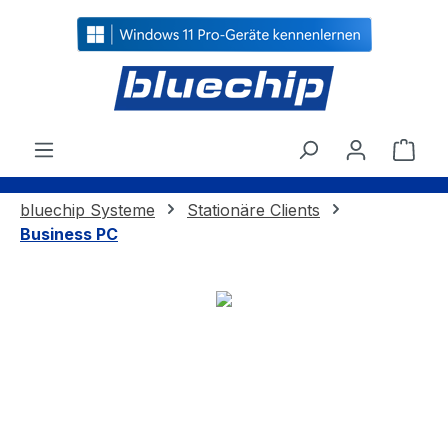
alt springen
Ware
bluechip Systeme
Stationäre Clients
Business PC
Bildergalerie überspringen