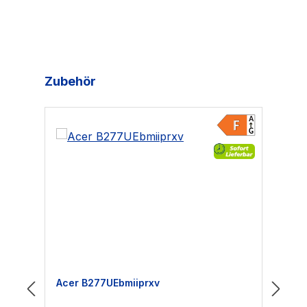
Produktgalerie überspringen
Zubehör
Acer B277UEbmiiprxv
HP