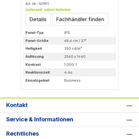
Art. Nr.: 107911
Art
Lieferzeit: sofort lieferbar
Lie
Details
Fachhändler finden
Panel-Typ
IPS
Dr
Panel-Größe
68,6 cm / 27"
Em
Helligkeit
350 cd/m²
mo
Vo
Auflösung
2560 x 1440
Sch
Kontrast
1.000 :1
Reaktionszeit
4 ms
Einsatzgebiet
Business
Kontakt
Service & Informationen
Rechtliches