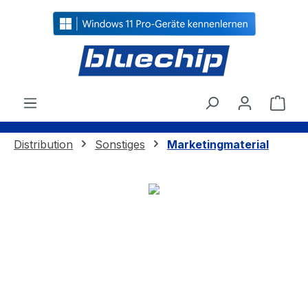
alt springen
Ware
Distribution
Sonstiges
Marketingmaterial
Bildergalerie überspringen