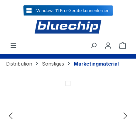
alt springen
Ware
Distribution
Sonstiges
Marketingmaterial
Bildergalerie überspringen