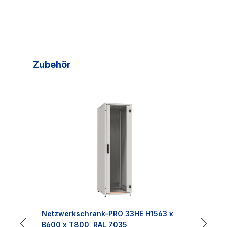
Produktgalerie überspringen
Zubehör
Netzwerkschrank-PRO 33HE H1563 x
TP
B600 x T800, RAL 7035
10