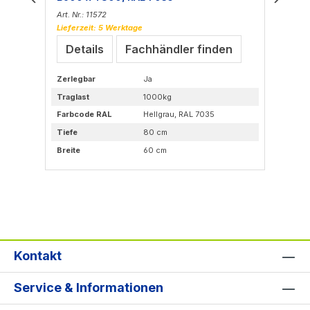
Art. Nr.: 11572
Art
Lieferzeit: 5 Werktage
Lie
Details
Fachhändler finden
Zerlegbar
Ja
Anz
Traglast
1000kg
Ju
Un
Farbcode RAL
Hellgrau, RAL 7035
Bas
Tiefe
80 cm
RJ
Po
Breite
60 cm
Fo
Dat
Kontakt
Service & Informationen