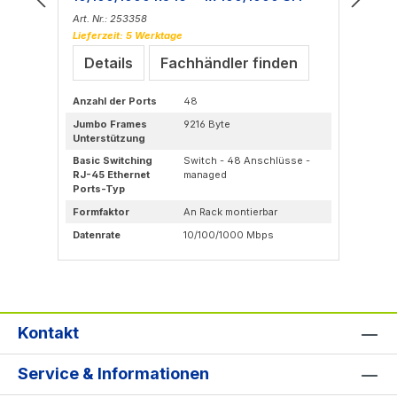
Art. Nr.: 253358
Art
Lieferzeit: 5 Werktage
Lie
Details
Fachhändler finden
Anzahl der Ports
48
Anz
Jumbo Frames
9216 Byte
Me
Unterstützung
St
Basic Switching
Switch - 48 Anschlüsse -
Bas
RJ-45 Ethernet
managed
RJ
Ports-Typ
Po
Formfaktor
An Rack montierbar
Fo
Datenrate
10/100/1000 Mbps
Dat
Kontakt
Service & Informationen