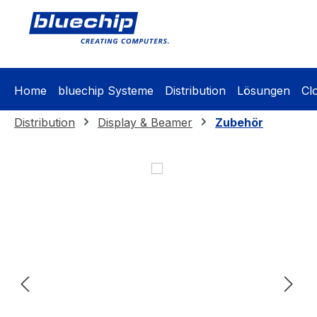
springen
Zur Hauptnavigation springen
Home
bluechip Systeme
Distribution
Lösungen
Cl
Distribution
Display & Beamer
Zubehör
Bildergalerie überspringen