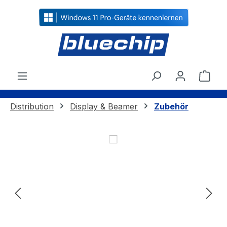
alt springen
Ware
Distribution
Display & Beamer
Zubehör
Bildergalerie überspringen