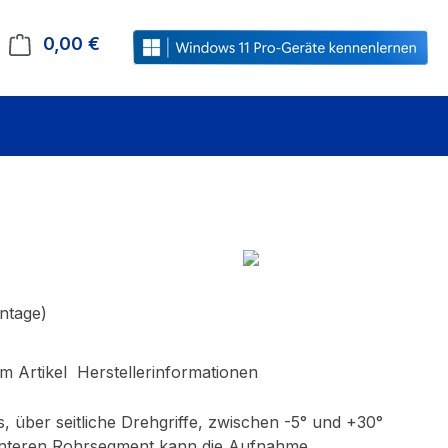
0,00 €
Warenkorb enthält 0 Positionen. Der Gesamt
ntage)
m Artikel
Herstellerinformationen
 über seitliche Drehgriffe, zwischen -5° und +30°
m unteren Rohrsegment kann die Aufnahme