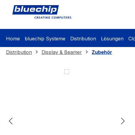
springen
Zur Hauptnavigation springen
Home
bluechip Systeme
Distribution
Lösungen
Cl
Distribution
Display & Beamer
Zubehör
Bildergalerie überspringen