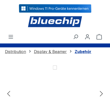
alt springen
Ware
Distribution
Display & Beamer
Zubehör
Bildergalerie überspringen