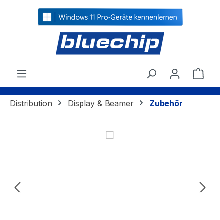
alt springen
Ware
Distribution
Display & Beamer
Zubehör
Bildergalerie überspringen