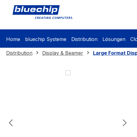
springen
Zur Hauptnavigation springen
Home
bluechip Systeme
Distribution
Lösungen
Cl
Distribution
Display & Beamer
Large Format Dis
Bildergalerie überspringen