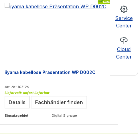
Service
Center
Cloud
Center
iiyama kabellose Präsentation WP D002C
ii
Art. Nr.: 107126
Art
Lieferzeit: sofort lieferbar
Lie
Details
Fachhändler finden
Einsatzgebiet
Digital Signage
Ein