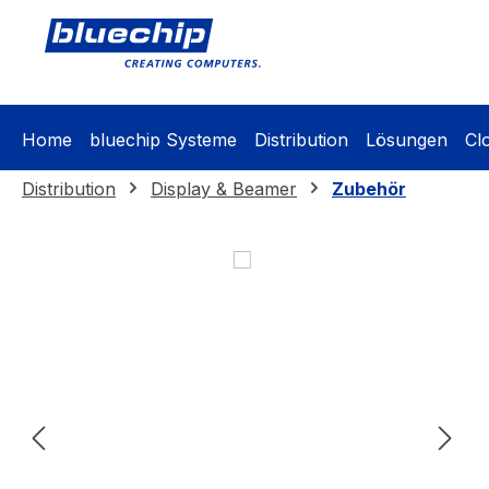
springen
Zur Hauptnavigation springen
Home
bluechip Systeme
Distribution
Lösungen
Cl
Distribution
Display & Beamer
Zubehör
Bildergalerie überspringen