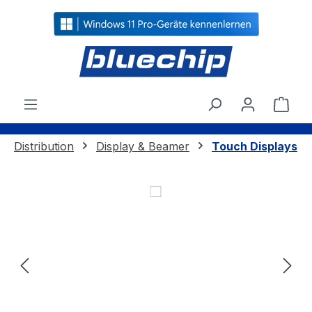
alt springen
Ware
Distribution
Display & Beamer
Touch Displays
Bildergalerie überspringen