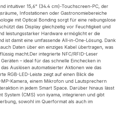
nd intuitiver 15,6" (34.4 cm)-Touchscreen-PC, der
sräume, Infostationen oder Gastronomiebereiche
ogie mit Optical Bonding sorgt für eine reibungslose
chützt das Display gleichzeitig vor Feuchtigkeit und
d leistungsstarker Hardware ermöglicht er die
und ist damit eine umfassende All-in-One-Lösung. Dank
auch Daten über ein einziges Kabel übertragen, was
erflüssig macht.Der integrierte NFC/RFID-Leser
 Geräten – ideal für das schnelle Einchecken in
 das Auslösen automatisierter Aktionen wie das
rte RGB-LED-Leiste zeigt auf einen Blick die
n 5-MP-Kamera, einem Mikrofon und Lautsprechern
raktion in jedem Smart Space. Darüber hinaus lässt
t System (CMS) von iiyama, integrieren und gibt
 Werbung, sowohl im Querformat als auch im