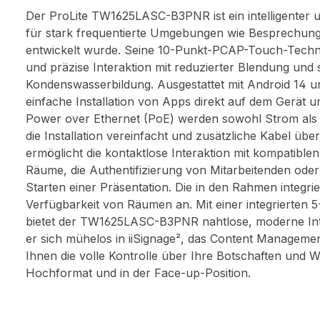
Der ProLite TW1625LASC-B3PNR ist ein intelligenter u
für stark frequentierte Umgebungen wie Besprechung
entwickelt wurde. Seine 10-Punkt-PCAP-Touch-Technol
und präzise Interaktion mit reduzierter Blendung und s
Kondenswasserbildung. Ausgestattet mit Android 14 un
einfache Installation von Apps direkt auf dem Gerät 
Power over Ethernet (PoE) werden sowohl Strom als 
die Installation vereinfacht und zusätzliche Kabel üb
ermöglicht die kontaktlose Interaktion mit kompatiblen
Räume, die Authentifizierung von Mitarbeitenden oder
Starten einer Präsentation. Die in den Rahmen integrie
Verfügbarkeit von Räumen an. Mit einer integrierte
bietet der TW1625LASC-B3PNR nahtlose, moderne Inte
er sich mühelos in iiSignage², das Content Managemen
Ihnen die volle Kontrolle über Ihre Botschaften und
Hochformat und in der Face-up-Position.