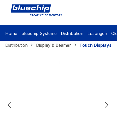
springen
Zur Hauptnavigation springen
Home
bluechip Systeme
Distribution
Lösungen
Cl
Distribution
Display & Beamer
Touch Displays
Bildergalerie überspringen