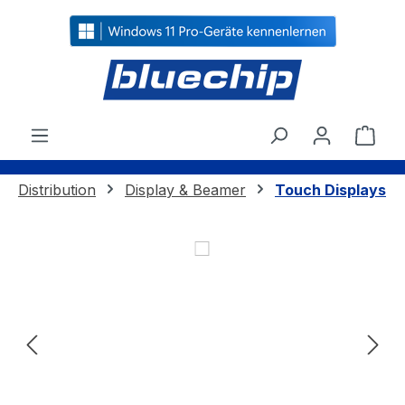
alt springen
Ware
Distribution
Display & Beamer
Touch Displays
Bildergalerie überspringen