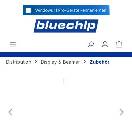
alt springen
Ware
Distribution
Display & Beamer
Zubehör
Bildergalerie überspringen