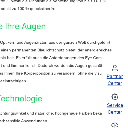
fe. Obwohl die Richtlinie die Verwendung von bis zu 0.1 %
Produkt zu 100 % quecksilberfrei.
e Ihre Augen
 Optikern und Augenärzten aus der ganzen Welt durchgeführt
 einen permanenten Blaulichtschutz bietet, der energiereiches
takt hält. Es erfüllt auch die Anforderungen des Eye Comfort-
iert und flimmerfrei ist. Dadurch werden die Augen geschützt und
s Ihnen Ihre Körperposition zu verändern, ohne die visuelle
Partner
beeinträchtigen.
Center
Technologie
Service
Center
trachtungswinkel und natürliche, hochgenaue Farben bekannt. Sie
 farbsensible Anwendungen.