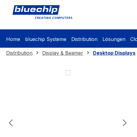
springen
Zur Hauptnavigation springen
Home
bluechip Systeme
Distribution
Lösungen
Cl
Distribution
Display & Beamer
Desktop Displays
Bildergalerie überspringen