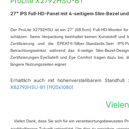
ProLite X2792HSU-B1
27" IPS Full-HD-Panel mit 4-seitigem Slim-Bezel und
Der ProLite X2792HSU ist ein 27" (68.5cm) Full-HD-Monitor für
schätzen. Seine Verpackung beinhaltet keinen Kunststoff und b
Zertifizierung und die EPEAT®-Silber-Standards.Sein IPS-
Betrachtungswinkel, während das 4-seitige Slim-Bezel-Design
Zertifizierungen EyeSafe® und Eye Comfort tragen dazu bei, di
längere Nutzungszeiten eignet.
Erhältlich auch mit höhenverstellbarem Standfuß
XB2792HSU-B1 (1920x1080)
Viele
Vielen Dank, dass Sie sich für ein verantwortungsbewusstes Pr
nachhaltigeren Zukunft unterstützt. Um dies zu erreichen, verwe