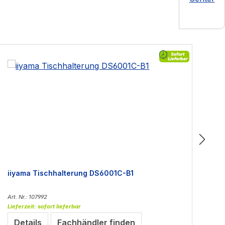
iiyama Tischhalterung DS6001C-B1
ii
Art. Nr.: 107992
Art
Lieferzeit: sofort lieferbar
Lie
Details
Fachhändler finden