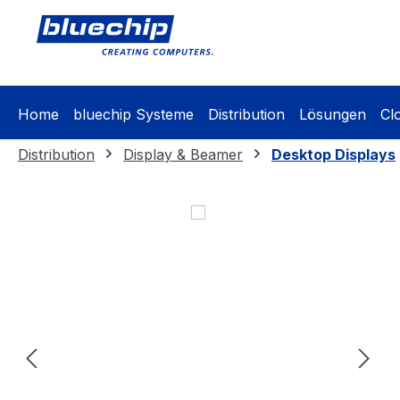
springen
Zur Hauptnavigation springen
Home
bluechip Systeme
Distribution
Lösungen
Cl
Distribution
Display & Beamer
Desktop Displays
Bildergalerie überspringen