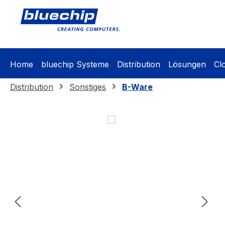
springen
Zur Hauptnavigation springen
Home
bluechip Systeme
Distribution
Lösungen
Cl
Distribution
Sonstiges
B-Ware
Bildergalerie überspringen