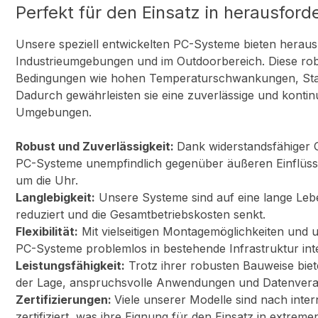
Perfekt für den Einsatz in herausf
Unsere speziell entwickelten PC-Systeme bieten herausr
Industrieumgebungen und im Outdoorbereich. Diese robu
Bedingungen wie hohen Temperaturschwankungen, Staub
Dadurch gewährleisten sie eine zuverlässige und kontinui
Umgebungen.
Robust und Zuverlässigkeit:
Dank widerstandsfähiger
PC-Systeme unempfindlich gegenüber äußeren Einflüsse
um die Uhr.
Langlebigkeit:
Unsere Systeme sind auf eine lange Leb
reduziert und die Gesamtbetriebskosten senkt.
Flexibilität:
Mit vielseitigen Montagemöglichkeiten und
PC-Systeme problemlos in bestehende Infrastruktur int
Leistungsfähigkeit:
Trotz ihrer robusten Bauweise biet
der Lage, anspruchsvolle Anwendungen und Datenverarb
Zertifizierungen:
Viele unserer Modelle sind nach int
zertifiziert, was ihre Eignung für den Einsatz in extre