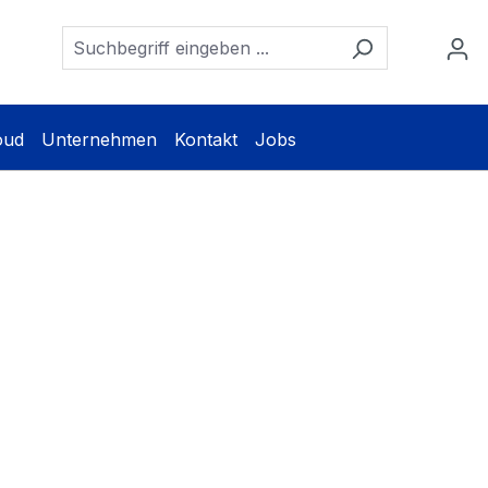
oud
Unternehmen
Kontakt
Jobs
ip Industry
gen
onitore,
ör
tungen für raue Umgebungen
/7 Einsatz