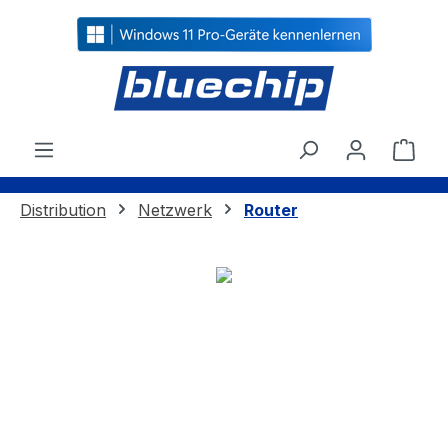
alt springen
Ware
Distribution
Netzwerk
Router
Bildergalerie überspringen