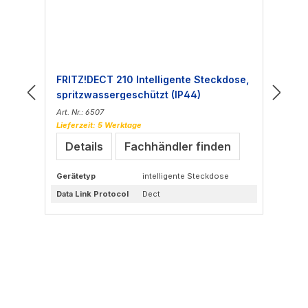
FRITZ!DECT 210 Intelligente Steckdose,
FR
spritzwassergeschützt (IP44)
Art. Nr.: 6507
Art
Lieferzeit: 5 Werktage
Lie
Details
Fachhändler finden
Gerätetyp
intelligente Steckdose
Ge
Data Link Protocol
Dect
Da
sra
Le
e
Sch