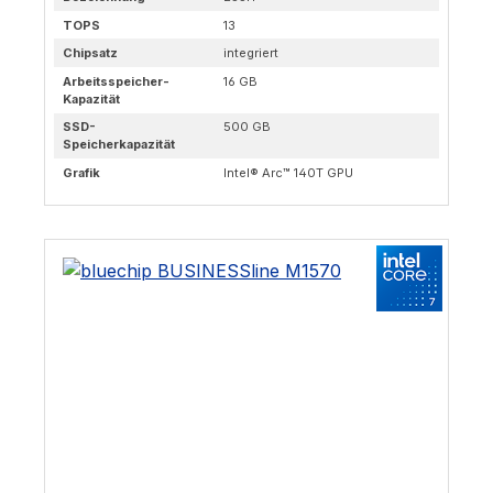
TOPS
13
Chipsatz
integriert
Arbeitsspeicher-
16 GB
Kapazität
SSD-
500 GB
Speicherkapazität
Grafik
Intel® Arc™ 140T GPU