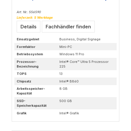
Art. Nr.: 556590
Lieferzeit: 5 Werktage
Details
Fachhändler finden
Einsatzgebiet
Business, Digital Signage
Formfaktor
Mini-PC
Betriebssystem
Windows 11 Pro
Prozessor-
Intel® Core™ Ultra 5 Prozessor
Bezeichnung
225
TOPS
13
Chipsatz
Intel® B860
Arbeitsspeicher-
8 GB
Kapazität
SSD-
500 GB
Speicherkapazität
Grafik
Intel® Grafik