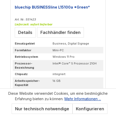
bluechip BUSINESSline L15100a *Green*
Art. Nr.: 551423
Lieferzeit: sofort lieferbar
Details
Fachhändler finden
Einsatzgebiet
Business, Digital Signage
Formfaktor
Mini-PC
Betriebssystem
Windows 11 Pro
Prozessor-
Intel® Core™ 5 Prozessor 210H
Bezeichnung
Chipsatz
integriert
Arbeitsspeicher-
16 GB
Kapazität
SSD-
500 GB
Diese Website verwendet Cookies, um eine bestmögliche
Speicherkapazität
Erfahrung bieten zu können.
Mehr Informationen ...
Grafik
Intel® Grafik
Nur technisch notwendige
Konfigurieren