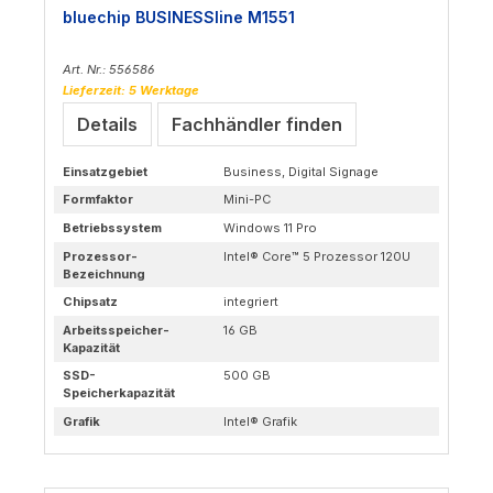
bluechip BUSINESSline M1551
Art. Nr.: 556586
Lieferzeit: 5 Werktage
Details
Fachhändler finden
Einsatzgebiet
Business, Digital Signage
Formfaktor
Mini-PC
Betriebssystem
Windows 11 Pro
Prozessor-
Intel® Core™ 5 Prozessor 120U
Bezeichnung
Chipsatz
integriert
Arbeitsspeicher-
16 GB
Kapazität
SSD-
500 GB
Speicherkapazität
Grafik
Intel® Grafik