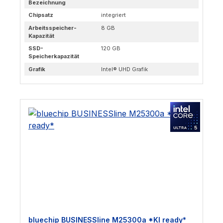
Bezeichnung
Chipsatz
integriert
Arbeitsspeicher-
8 GB
Kapazität
SSD-
120 GB
Speicherkapazität
Grafik
Intel® UHD Grafik
bluechip BUSINESSline M25300a *KI ready*