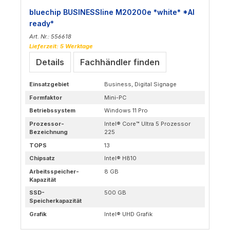
bluechip BUSINESSline M20200e *white* *AI
ready*
Art. Nr.: 556618
Lieferzeit: 5 Werktage
Details
Fachhändler finden
Einsatzgebiet
Business, Digital Signage
Formfaktor
Mini-PC
Betriebssystem
Windows 11 Pro
Prozessor-
Intel® Core™ Ultra 5 Prozessor
Bezeichnung
225
TOPS
13
Chipsatz
Intel® H810
Arbeitsspeicher-
8 GB
Kapazität
SSD-
500 GB
Speicherkapazität
Grafik
Intel® UHD Grafik