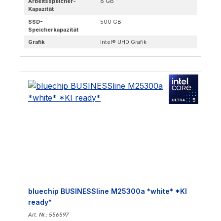
Arbeitsspeicher-
8 GB
Kapazität
SSD-
500 GB
Speicherkapazität
Grafik
Intel® UHD Grafik
bluechip BUSINESSline M25300a *white* *KI
ready*
Art. Nr.: 556597