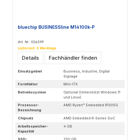
bluechip BUSINESSline M14100k-P
Art. Nr.: 556599
Lieferzeit: 5 Werktage
Details
Fachhändler finden
Einsatzgebiet
Business, Industrie, Digital
Signage
Formfaktor
Mini-ITX
Betriebssystem
Optional (Unterstützt Windows 11
und Linux)
Prozessor-
AMD Ryzen™ Embedded R1305G
Bezeichnung
Chipsatz
AMD Embedded R-Series SoC
Arbeitsspeicher-
4 GB
Kapazität
SSD-
250 GB