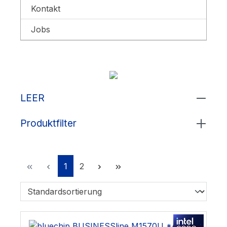
Kontakt
Jobs
LEER
Produktfilter
Seite
Seite
1
2