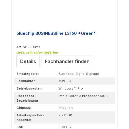
bluechip BUSINESSline L3160 *Green*
Art. Nr.: 551390
Lieferzeit: sofort lieferbar
Details
Fachhändler finden
Einsatzgebiet
Business, Digital Signage
Formfaktor
Mini-PC
Betriebssystem
Windows 11 Pro
Prozessor-
Intel® Core™ 3 Prozessor 100U
Bezeichnung
Chipsatz
integriert
Arbeitsspeicher-
2 × 8 GB
Kapazität
SSD-
500 GB