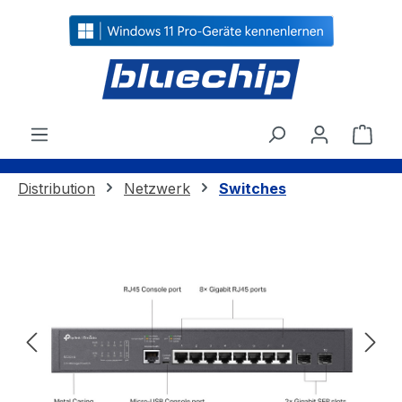
alt springen
Ware
Distribution
Netzwerk
Switches
Bildergalerie überspringen