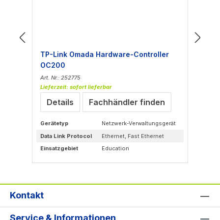
TP-Link Omada Hardware-Controller
TP
OC200
O
Art. Nr.: 252775
Art
Lieferzeit: sofort lieferbar
Lie
Details
Fachhändler finden
Gerätetyp
Netzwerk-Verwaltungsgerät
Ge
Data Link Protocol
Ethernet, Fast Ethernet
Dat
Einsatzgebiet
Education
Ein
Kontakt
Service & Informationen