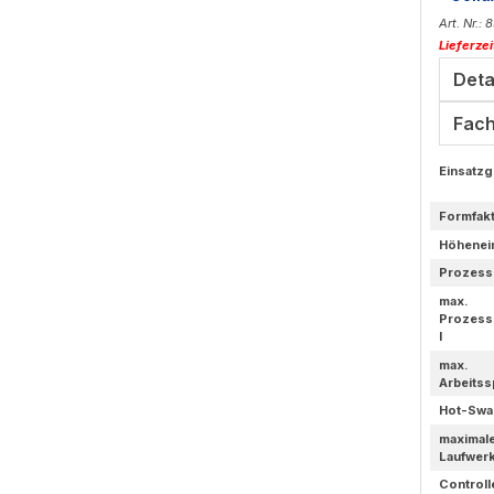
Art. Nr.:
Lieferze
Deta
Fach
Einsatzg
Formfak
Höhenei
Prozess
max.
Prozess
l
max.
Arbeitss
Hot-Swa
maximal
Laufwer
Controll