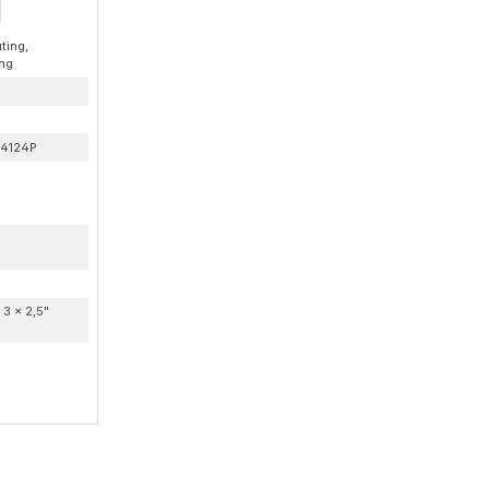
ting,
ung
4124P
3 × 2,5"