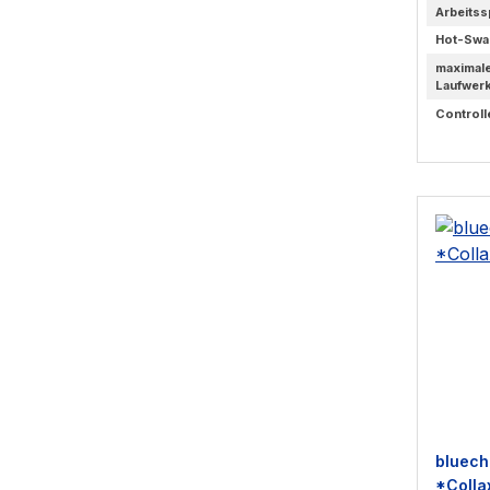
Arbeitss
Hot-Swa
maximal
Laufwer
Controll
bluech
*Colla