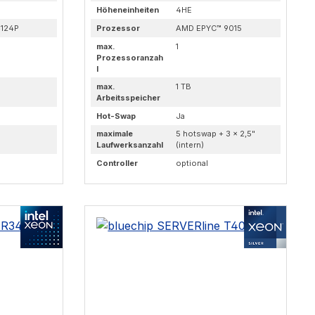
Höheneinheiten
4HE
124P
Prozessor
AMD EPYC™ 9015
max.
1
Prozessoranzah
l
max.
1 TB
Arbeitsspeicher
Hot-Swap
Ja
maximale
5 hotswap + 3 × 2,5"
Laufwerksanzahl
(intern)
Controller
optional