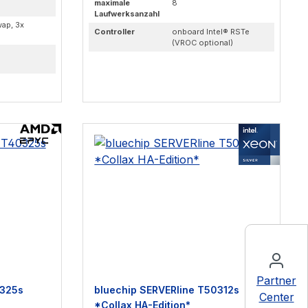
maximale
8
Laufwerksanzahl
wap, 3x
Controller
onboard Intel® RSTe
(VROC optional)
Partner
0325s
bluechip SERVERline T50312s
Center
*Collax HA-Edition*