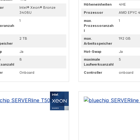
Höheneinheiten
4HE
or
Intel® Xeon® Bronze
3408U
Prozessor
AMD EPYC 4
1
max.
1
oranzah
Prozessoranzah
l
2 TB
max.
192 GB
peicher
Arbeitsspeicher
p
Ja
Hot-Swap
Ja
e
8
maximale
5
ksanzahl
Laufwerksanzahl
er
Onboard
Controller
onboard