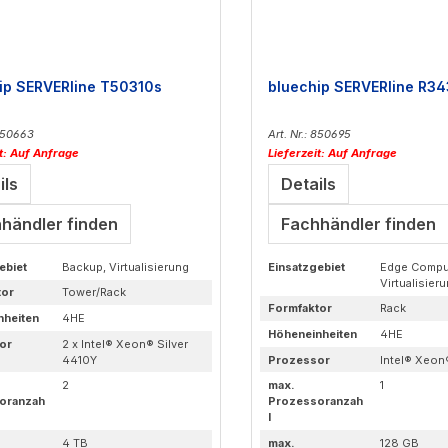
ip SERVERline T50310s
bluechip SERVERline R3
 850663
Art. Nr.: 850695
it: Auf Anfrage
Lieferzeit: Auf Anfrage
ils
Details
händler finden
Fachhändler finden
ebiet
Backup, Virtualisierung
Einsatzgebiet
Edge Compu
Virtualisier
tor
Tower/Rack
Formfaktor
Rack
nheiten
4HE
Höheneinheiten
4HE
or
2 x Intel® Xeon® Silver
4410Y
Prozessor
Intel® Xeon
2
max.
1
oranzah
Prozessoranzah
l
4 TB
max.
128 GB