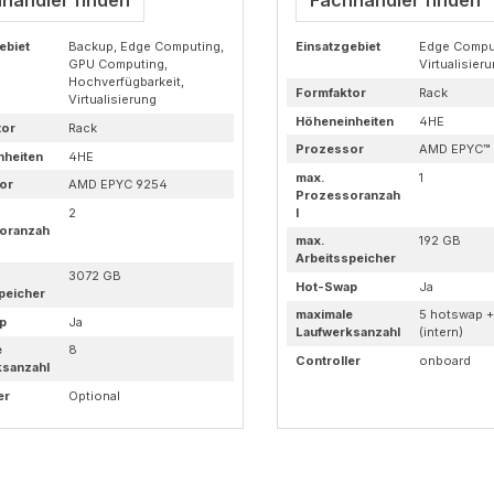
ebiet
Backup, Edge Computing,
Einsatzgebiet
Edge Compu
GPU Computing,
Virtualisier
Hochverfügbarkeit,
Formfaktor
Rack
Virtualisierung
Höheneinheiten
4HE
tor
Rack
Prozessor
AMD EPYC™ 
nheiten
4HE
max.
1
or
AMD EPYC 9254
Prozessoranzah
2
l
oranzah
max.
192 GB
Arbeitsspeicher
3072 GB
Hot-Swap
Ja
peicher
maximale
5 hotswap + 
p
Ja
Laufwerksanzahl
(intern)
e
8
Controller
onboard
ksanzahl
er
Optional