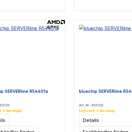
ip SERVERline R54401a
bluechip SERVERline R3
 850735
Art. Nr.: 850726
it: 5 Werktage
Lieferzeit: 5 Werktage
ils
Details
händler finden
Fachhändler finden