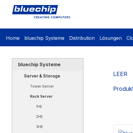
springen
Zur Hauptnavigation springen
Home
bluechip Systeme
Distribution
Lösungen
Cl
bluechip Systeme
LEER
Server & Storage
Tower Server
Produkt
Rack Server
1HE
2HE
3HE