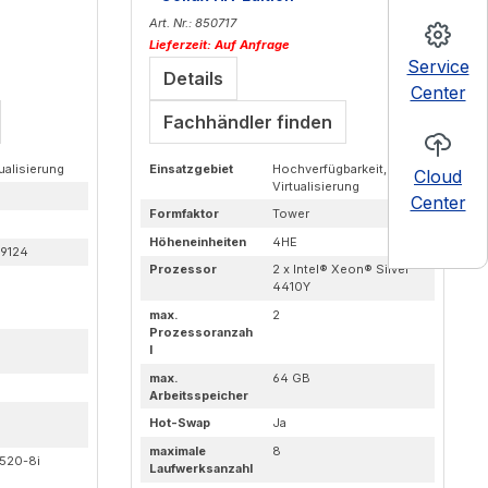
Art. Nr.: 850717
Lieferzeit: Auf Anfrage
Service
Details
Center
Fachhändler finden
ualisierung
Einsatzgebiet
Hochverfügbarkeit,
Cloud
Virtualisierung
Center
Formfaktor
Tower
Höheneinheiten
4HE
9124
Prozessor
2 x Intel® Xeon® Silver
4410Y
max.
2
Prozessoranzah
l
max.
64 GB
Arbeitsspeicher
Hot-Swap
Ja
maximale
8
520-8i
Laufwerksanzahl