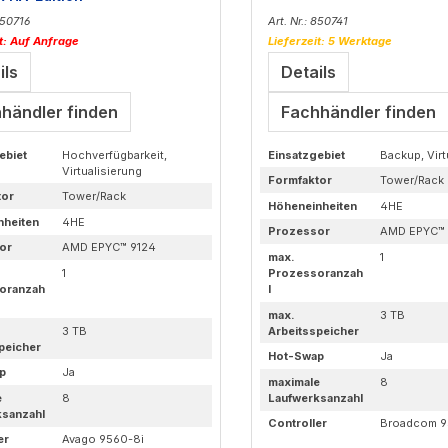
 850716
Art. Nr.: 850741
it: Auf Anfrage
Lieferzeit: 5 Werktage
ils
Details
händler finden
Fachhändler finden
ebiet
Hochverfügbarkeit,
Einsatzgebiet
Backup, Virt
Virtualisierung
Formfaktor
Tower/Rack
tor
Tower/Rack
Höheneinheiten
4HE
nheiten
4HE
Prozessor
AMD EPYC™ 
or
AMD EPYC™ 9124
max.
1
1
Prozessoranzah
oranzah
l
max.
3 TB
3 TB
Arbeitsspeicher
peicher
Hot-Swap
Ja
p
Ja
maximale
8
e
8
Laufwerksanzahl
ksanzahl
Controller
Broadcom 9
er
Avago 9560-8i