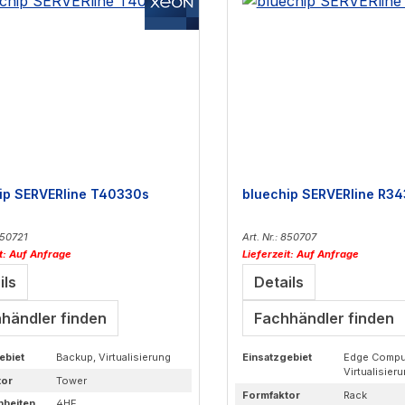
ip SERVERline T40330s
bluechip SERVERline R34
 850721
Art. Nr.: 850707
it: Auf Anfrage
Lieferzeit: Auf Anfrage
ils
Details
händler finden
Fachhändler finden
ebiet
Backup, Virtualisierung
Einsatzgebiet
Edge Compu
Virtualisier
tor
Tower
Formfaktor
Rack
nheiten
4HE