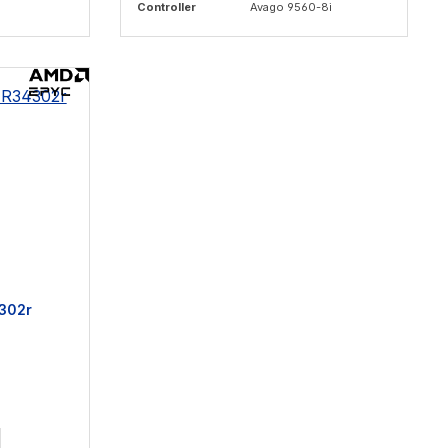
Controller
Avago 9560-8i
4302r