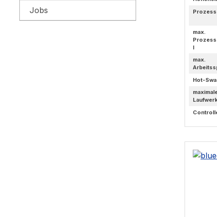
Jobs
Prozess
max.
Prozess
l
max.
Arbeitss
Hot-Swa
maximal
Laufwer
Controll