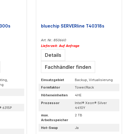
4300s
bluechip SERVERline T40318s
Art. Nr.: 850660
Lieferzeit: Auf Anfrage
Details
Fachhändler finden
ting,
Einsatzgebiet
Backup, Virtualisierung
ung
Formfaktor
Tower/Rack
Höheneinheiten
4HE
Prozessor
Intel® Xeon® Silver
® 6315P
4410Y
max.
2 TB
Arbeitsspeicher
Hot-Swap
Ja