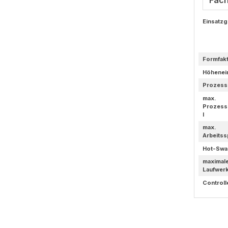
Einsatzg
Formfak
Höhenei
Prozess
max.
Prozess
l
max.
Arbeitss
Hot-Swa
maximal
Laufwer
Controll