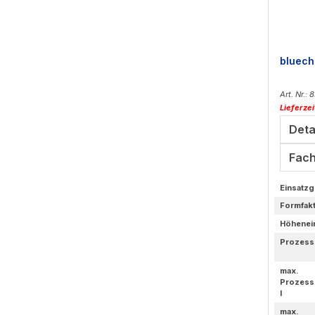
bluech
Art. Nr.:
Lieferze
Deta
Fach
Einsatzg
Formfak
Höhenei
Prozess
max.
Prozess
l
max.