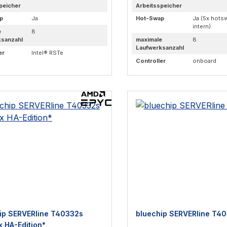
peicher
Arbeitsspeicher
p
Ja
Hot-Swap
Ja (5x hots
intern)
e
8
ksanzahl
maximale
8
Laufwerksanzahl
er
Intel® RSTe
Controller
onboard
ip SERVERline T40332s
bluechip SERVERline T4
x HA-Edition*