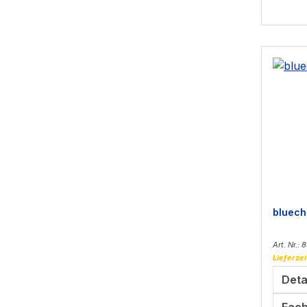
bluech
Art. Nr.:
Lieferze
Deta
Fach