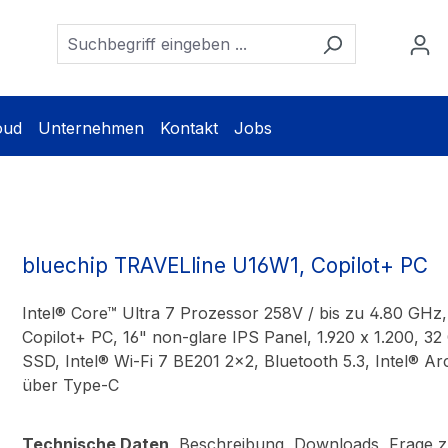
oud
Unternehmen
Kontakt
Jobs
bluechip TRAVELline U16W1, Copilot+ PC
Intel® Core™ Ultra 7 Prozessor 258V / bis zu 4.80 GH
Copilot+ PC, 16" non-glare IPS Panel, 1.920 x 1.200
SSD, Intel® Wi-Fi 7 BE201 2×2, Bluetooth 5.3, Intel® A
über Type-C
Technische Daten
Beschreibung
Downloads
Frage z