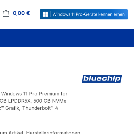
0,00 €
Warenkorb enthält 0 Positionen. Der Gesamt
z, Windows 11 Pro Premium for
, 32 GB LPDDR5X, 500 GB NVMe
rc™ Grafik, Thunderbolt™ 4
um Artikel
Herstellerinformationen