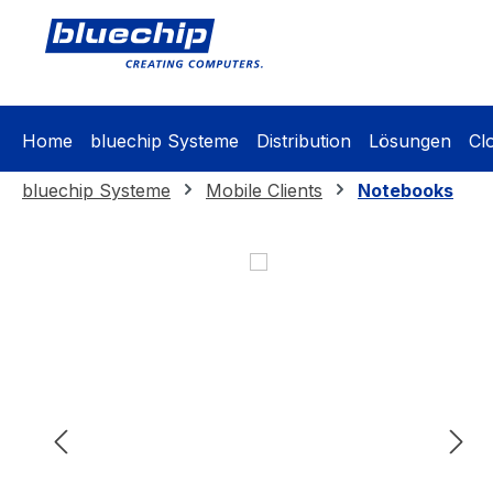
springen
Zur Hauptnavigation springen
Home
bluechip Systeme
Distribution
Lösungen
Cl
bluechip Systeme
Mobile Clients
Notebooks
Bildergalerie überspringen