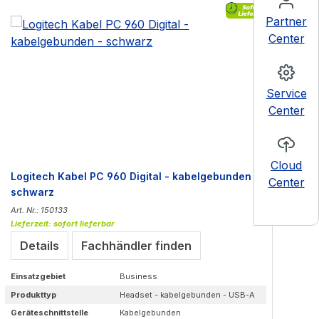
Partner
Center
Service
Center
Cloud
Logitech Kabel PC 960 Digital - kabelgebunden -
Tr
Center
schwarz
Ov
Art. Nr.: 150133
Art
Lieferzeit: sofort lieferbar
Lie
Details
Fachhändler finden
Einsatzgebiet
Business
Ein
Produkttyp
Headset - kabelgebunden - USB-A
Pr
Geräteschnittstelle
Kabelgebunden
Ger